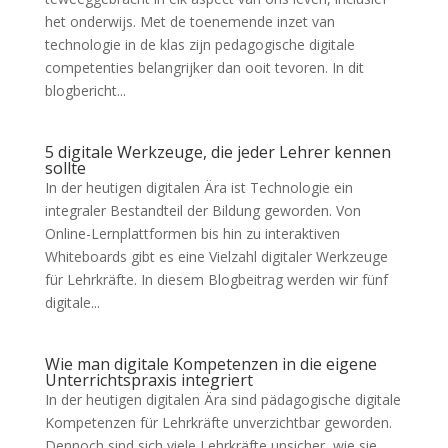
CURRICULUM
het onderwijs. Met de toenemende inzet van
PEDAGOGICAL DIGITAL
technologie in de klas zijn pedagogische digitale
STRATEGIES FOR SCHOOLS
competenties belangrijker dan ooit tevoren. In dit
DIGICOMP
blogbericht...
GUIDE FOR SCHOOL
LEADERS
LITERATURE REVIEW
5 digitale Werkzeuge, die jeder Lehrer kennen
sollte
In der heutigen digitalen Ära ist Technologie ein
integraler Bestandteil der Bildung geworden. Von
Online-Lernplattformen bis hin zu interaktiven
Whiteboards gibt es eine Vielzahl digitaler Werkzeuge
für Lehrkräfte. In diesem Blogbeitrag werden wir fünf
digitale...
Wie man digitale Kompetenzen in die eigene
Unterrichtspraxis integriert
In der heutigen digitalen Ära sind pädagogische digitale
Kompetenzen für Lehrkräfte unverzichtbar geworden.
Dennoch sind sich viele Lehrkräfte unsicher, wie sie