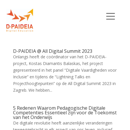
THE PROJECT
D-PAIDEIA @ All Digital Summit 2023
Onlangs heeft de coördinator van het D-PAIDEIA-
OUR TEAM
project, Kostas Diamantis Balaskas, het project
gepresenteerd in het panel “Digitale Vaardigheden voor
EU INITIATIVES
Inclusie” en tijdens de “Lightning Talks en
Projecthoogtepunten” op de All Digital Summit 2023 in
POLICY RECOMMENDATIONS
Zagreb. We hebben...
NEWS
5 Redenen Waarom Pedagogische Digitale
TRAINING MENU
Competenties Essentieel zijn voor de Toekomst
van het Onderwijs
QUALIFICATIONS
De digitale revolutie heeft aanzienlijke veranderingen
FRAMEWORK
teweeggebracht in elk aspect van ons leven, inclusief