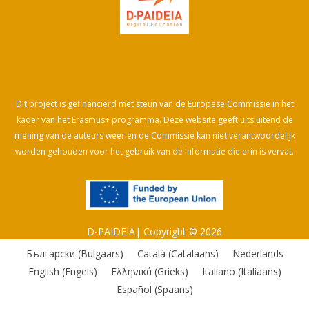
Dit project is gefinancierd met steun van de Europese Commissie in het
kader van het Erasmus+ programma. Deze website geeft uitsluitend de
mening van de auteurs weer en de Commissie kan niet verantwoordelijk
worden gehouden voor het gebruik van de informatie die erin is vervat.
D-PAIDEIA| Copyright © 2026
Български
(
Bulgaars
)
Català
(
Catalaans
)
Nederlands
English
(
Engels
)
Ελληνικά
(
Grieks
)
Italiano
(
Italiaans
)
Español
(
Spaans
)