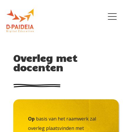
THE PROJECT
Overleg met
OUR TEAM
docenten
EU INITIATIVES
POLICY RECOMMENDATIONS
NEWS
TRAINING MENU
Op
basis van het raamwerk zal
QUALIFICATIONS
FRAMEWORK
overleg plaatsvinden met