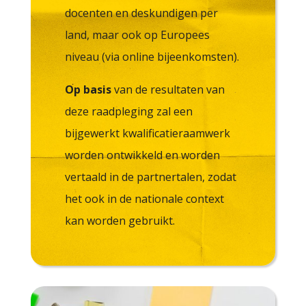
CURRICULUM
docenten en deskundigen per
PEDAGOGICAL DIGITAL
land, maar ook op Europees
STRATEGIES FOR SCHOOLS
DIGICOMP
niveau (via online bijeenkomsten).
GUIDE FOR SCHOOL
LEADERS
Op basis
van de resultaten van
LITERATURE REVIEW
deze raadpleging zal een
bijgewerkt kwalificatieraamwerk
worden ontwikkeld en worden
vertaald in de partnertalen, zodat
het ook in de nationale context
kan worden gebruikt.