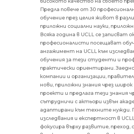
високото качество на своето преп
Предла повече от 30 професионални
обучение през целия живот в разли
приложни социални науки, приложн
Всяка година в UCLL се записват о
професионалисти посещават обуче
ангажимент на UCLL към изследва
обучения за тези студенти и про
практически ориентирани. Заедно
компании и организации, правите
нови, приложни знания чрез широ
проекти и предлага тези знания чр
сътрудничи с актьори извън акаде
адаптирани към техните нужди. 
изследвания и експертност в UCLL
фокусира върху развитие, преход,