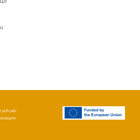
ещо
ни
и уебсайт
ържащата