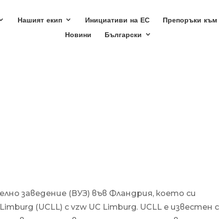
Нашият екип
Инициативи на ЕС
Препоръки към
Новини
Български
лно заведение (ВУЗ) във Фландрия, което си
mburg (UCLL) с vzw UC Limburg. UCLL е известен 