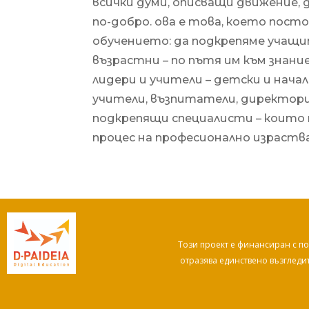
всички думи, описващи движение,
по-добро. ова е това, което пост
обучението: да подкрепяме учащит
възрастни – по пътя им към знани
лидери и учители – детски и нача
учители, възпитатели, директори
подкрепящи специалисти – които 
процес на професионално израств
Този проект е финансиран с по
отразява единствено възгледи