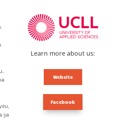
DIGICOMP
.
GUIDE FOR SCHOOL
LEADERS
т
Learn more about us:
LITERATURE REVIEW
и,
Website
ра
Facebook
уги,
 за