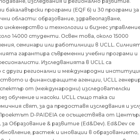
одаване, изследвания и регионално развитие.
 бакалавърски програми (EQF 6) и 30 програми за
чни области: образование, здравеопазване,
о инженерство и технологии и бизнес управление
коло 14000 студенти. Освен това, около 15000
ния, семинари или работилници в UCLL. Силния
нията гарантира съвременни учебни програми и
фесионалисти. Изследванията в UCLL са
 с други регионални и международни институци
лството и финансиращите агенции, UCLL генери
к спектър от (международни) изследователски
ез обучение и насоки. UCLL също така си
мичния свят, за да предоставя изследвания и усл
Проектът D-PAIDEIA се осъществява от Центъра
 за Образование & развитие (Ed&Dev). Ed&Dev се
 обновление, растеж и иновации в образованието,