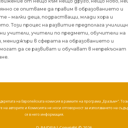
 движение от нещо към нещо друго, нещо ново, н
оянно се опитваме да правим в образованието и
е – малки деца, подрастващи, млади хора и
ето. Този процес на развитие предполага училищ
лни учители, учители по предмети, обучители на
, мениджъри в сферата на образованието и
могат да се развиват и обучават в непрекъснат
ане.
дкрепата на Европейската комисия в рамките на програма „Еразъм+“. Тоз
те на авторите и Комисията не носи отговорност за използването на съд
се в него информация.
D-PAIDEIA| Copyright © 2026