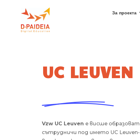
За проекта
UC LEUVEN
Vzw UC Leuven
е висше образовате
сътрудничи под името UC Leuven-Li