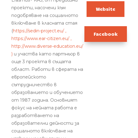
Erasmus+ KA3, от предишни
проекти, насочени към
Website
подобряване на социалното
включване в класната стая
(
https://sedin-project.eu/
,
Facebook
https://www.ear-citizen.eu/
,
http://www.diverse-education.eu/
)
и участва като партньор в
още 3 проекта в същата
област. Работи в сферата на
европейското
сътрудничество в
образованието и обучението
от 1987 година. Основният
фокус на нейната работа е
разработването на
образователни дейности за
социалното включване на