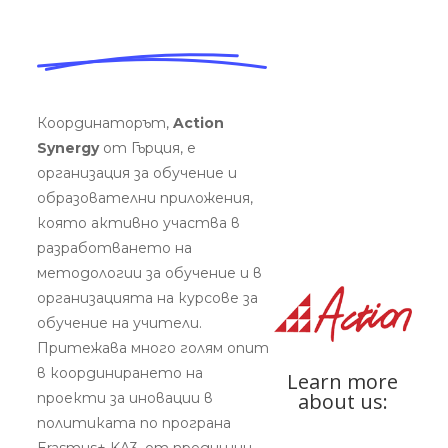
CURRICULUM
PEDAGOGICAL DIGITAL
STRATEGIES FOR SCHOOLS
DIGICOMP
GUIDE FOR SCHOOL
LEADERS
Координаторът,
Action
LITERATURE REVIEW
Synergy
от Гърция, е
организация за обучение и
образователни приложения,
която активно участва в
разработването на
методологии за обучение и в
организацията на курсове за
обучение на учители.
Притежава много голям опит
в координирането на
Learn more
about us:
проекти за иновации в
политиката по програна