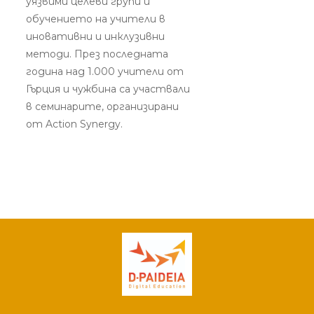
уязвими целеви групи и
обучението на учители в
иновативни и инклузивни
методи. През последната
година над
1.000 учители от
Гърция и чужбина са участвали
в семинарите, организирани
от Action Synergy.