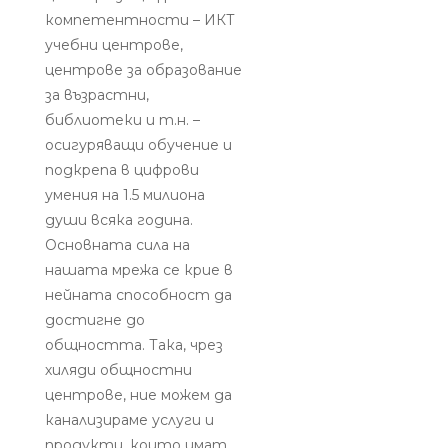
компетентности – ИКТ
учебни центрове,
центрове за образование
за възрастни,
библиотеки и т.н. –
осигуряващи обучение и
подкрепа в цифрови
умения на 1.5 милиона
души всяка година.
Основната сила на
нашата мрежа се крие в
нейната способност да
достигне до
общността. Така, чрез
хиляди общностни
центрове, ние можем да
канализираме услуги и
продукти, които имат