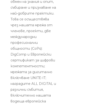
обмен на знания и опит,
събиране и признаване на
най-добрите практики.
Това се осъществява
чрез нашата мрежа от
членове, проекти, две
международни
професионални
общности (CoPs):
DigComp и Европейски
сертификат за цифрови
компетентности;
мрежата за дигитално
включване UNITE-IT;
наградите ALL DIGITAL и
различни събития,
включително нашата
водеща европейска