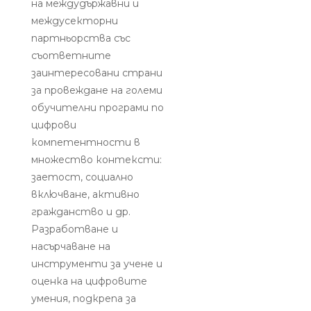
на междудържавни и
междусекторни
партньорства със
съответните
заинтересовани страни
за провеждане на големи
обучителни програми по
цифрови
компетентности в
множество контексти:
заетост, социално
включване, активно
гражданство и др.
Разработване и
насърчаване на
инструменти за учене и
оценка на цифровите
умения, подкрепа за