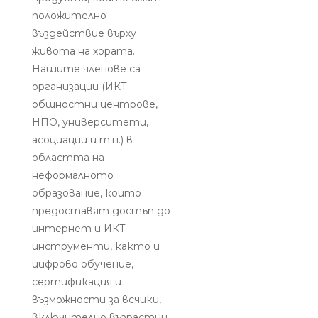
положително
въздействие върху
живота на хората.
Нашите членове са
организации (ИКТ
общностни центрове,
НПО, университети,
асоциации и т.н.) в
областта на
неформалното
образование, които
предоставят достъп до
интернет и ИКТ
инструменти, както и
цифрово обучение,
сертификация и
възможности за всчики,
включително възрастни