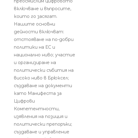
преосмислим цифровото
включване и въпросите,
които го засягат.
Нашите основни
дейности включват:
отстояване на по-добри
политики на ЕС и
национално ниво; участие
и организиране на
политически събития на
високо ниво в Брюксел;
създаване на документи
като Манифеста за
Цифрови
Компетентности,
изявления на позиция и
политически препоръки;
създаване и управление