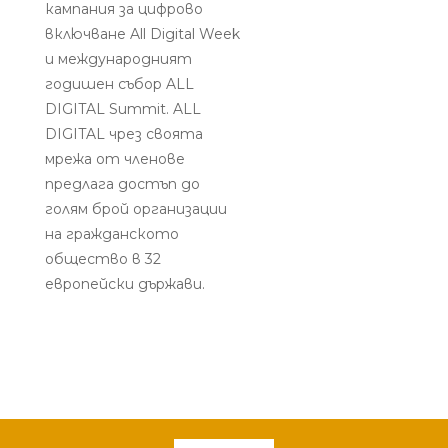
кампания за цифрово
включване All Digital Week
и международният
годишен събор ALL
DIGITAL Summit. ALL
DIGITAL чрез своята
мрежа от членове
предлага достъп до
голям брой организации
на гражданското
общество в 32
европейски държави.