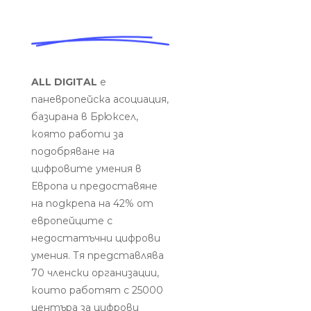
CURRICULUM
PEDAGOGICAL DIGITAL
STRATEGIES FOR SCHOOLS
DIGICOMP
GUIDE FOR SCHOOL
LEADERS
ALL DIGITAL
е
LITERATURE REVIEW
паневропейска асоциация,
базирана в Брюксел,
която работи за
подобряване на
цифровите умения в
Европа и предоставяне
на подкрепа на 42% от
европейците с
недостатъчни цифрови
умения. Тя представлява
70 членски организации,
които работят с 25000
центъра за цифрови