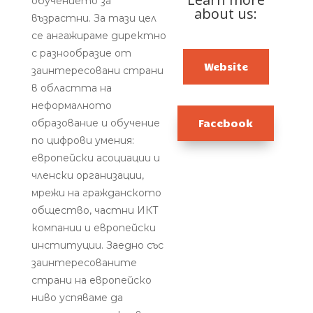
обучението за
about us:
възрастни. За тази цел
се ангажираме директно
с разнообразие от
Website
заинтересовани страни
в областта на
неформалното
образование и обучение
Facebook
по цифрови умения:
европейски асоциации и
членски организации,
мрежи на гражданското
общество, частни ИКТ
компании и европейски
институции. Заедно със
заинтересованите
страни на европейско
ниво успяваме да