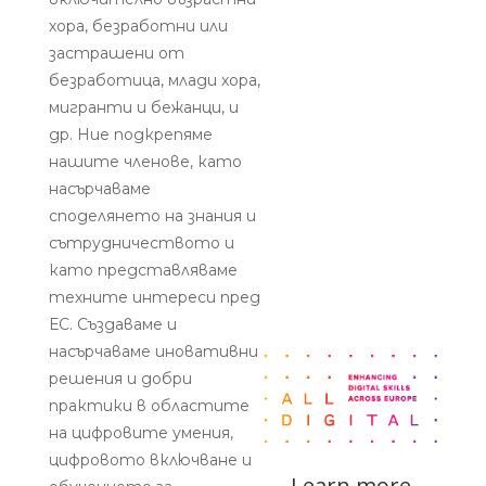
хора, безработни или
застрашени от
безработица, млади хора,
мигранти и бежанци, и
др. Ние подкрепяме
нашите членове, като
насърчаваме
споделянето на знания и
сътрудничеството и
като представляваме
техните интереси пред
ЕС. Създаваме и
насърчаваме иновативни
решения и добри
практики в областите
на цифровите умения,
цифровото включване и
Learn more