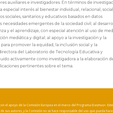
ores auxiliares e investigadores. En términos de investiga
special interés al bienestar individual, relacional, social
os sociales, sanitarios y educativos basados en datos
 las necesidades emergentes de la sociedad civil; al desarro
a y el aprendizaje, con especial atención al uso de med
ión mediática y digital; al apoyo a la investigación y la
para promover la equidad, la inclusión social y la
directora del Laboratorio de Tecnología Educativa y
uido activamente como investigadora a la elaboración d
licaciones pertinentes sobre el tema.
 con el apoyo de la Comisión Europea en el marco del Programa Erasmus+. Este
s de sus autores, y la Comisión no se hace responsable del uso que pueda hace