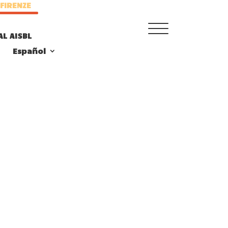
 FIRENZE
AL AISBL
Español
TRAINING MENU
QUALIFICATIONS
FRAMEWORK
CURRICULUM
PEDAGOGICAL DIGITAL
STRATEGIES FOR
SCHOOLS