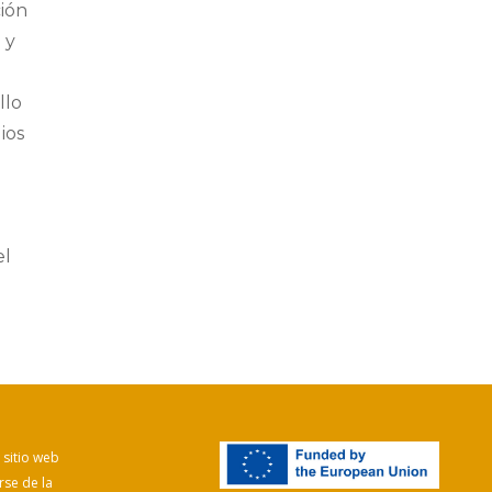
ción
 y
llo
ios
el
 sitio web
rse de la