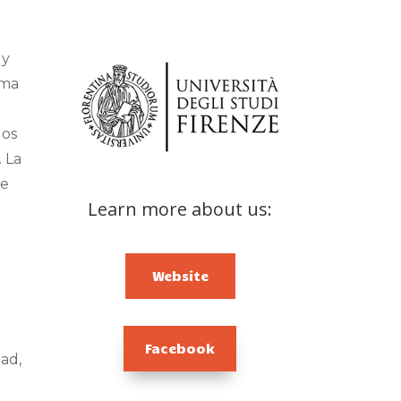
DIGICOMP
 y
ama
GUIDE FOR SCHOOL
LEADERS
los
. La
LITERATURE REVIEW
de
Learn more about us:
Website
Facebook
dad,