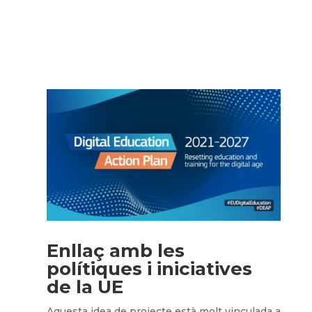
CURRICULUM
PEDAGOGICAL DIGITAL
STRATEGIES FOR SCHOOLS
DIGICOMP
GUIDE FOR SCHOOL
LEADERS
LITERATURE REVIEW
Enllaç amb les
polítiques i iniciatives
de la UE
Aquesta idea de projecte està molt vinculada a