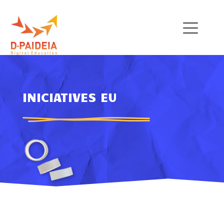
THE PROJECT
INICIATIVES EU
OUR TEAM
EU INITIATIVES
POLICY RECOMMENDATIONS
NEWS
TRAINING MENU
QUALIFICATIONS
FRAMEWORK