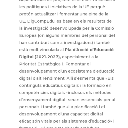
les polítiques i iniciatives de la UE perquè
pretén actualitzar i fomentar una eina de la
UE, DigCompEdu, es basa en els resultats de
la investigació desenvolupada per la Comissió
Europea (on alguns membres del personal del
han contribuït com a investigadors) i també
està molt vinculada al
Pla d’Acció d’Educació
D
igi
t
a
l (2021-
2027
),
especialment a la
Prioritat Estratègica 1, Fomentar el
desenvolupament d’un ecosistema d’educació
digital d’alt rendiment. Allí s’esmenta que «Els
continguts educatius digitals i la formació en
competències digitals -inclosos els mètodes
d’ensenyament digital- seran essencials per al
personal» i també que «La planificació i el
desenvolupament d’una capacitat digital
eficaç són vitals per als sistemes d’educació» i