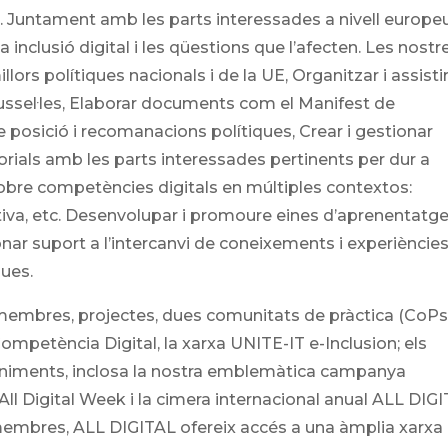
s. Juntament amb les parts interessades a nivell europeu
inclusió digital i les qüestions que l’afecten. Les nostr
lors polítiques nacionals i de la UE, Organitzar i assisti
Brussel·les, Elaborar documents com el Manifest de
 posició i recomanacions polítiques, Crear i gestionar
orials amb les parts interessades pertinents per dur a
bre competències digitals en múltiples contextos:
ctiva, etc. Desenvolupar i promoure eines d’aprenentatge
ar suport a l’intercanvi de coneixements i experiències,
ques.
 membres, projectes, dues comunitats de pràctica (CoPs
ompetència Digital, la xarxa UNITE-IT e-Inclusion; els
eniments, inclosa la nostra emblemàtica campanya
 All Digital Week i la cimera internacional anual ALL DIG
membres, ALL DIGITAL ofereix accés a una àmplia xarxa