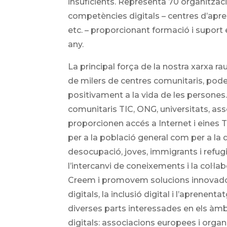
insuficients. Representa 70 organitz
competències digitals – centres d’apre
etc. – proporcionant formació i suport
any.
La principal força de la nostra xarxa rau
de milers de centres comunitaris, pode
positivament a la vida de les persone
comunitaris TIC, ONG, universitats, ass
proporcionen accés a Internet i eines TI
per a la població general com per a la 
desocupació, joves, immigrants i refu
l’intercanvi de coneixements i la col·la
Creem i promovem solucions innovador
digitals, la inclusió digital i l’aprene
diverses parts interessades en els àmb
digitals: associacions europees i orga