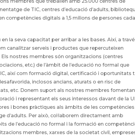
acions membres que treballen amb 25.000 centres de
nentatge de TIC, centres d’educació d’adults, biblioteq
 en competències digitals a 1,5 milions de persones cad
 en la seva capacitat per arribar a les bases. Així, a trav
m canalitzar serveis i productes que repercuteixen
s. Els nostres membres són organitzacions (centres
ociacions, etc.) de l’àmbit de l’educació no formal que
C, així com formació digital, certificació i oportunitats 
desafavorida, inclosos ancians, aturats o en risc de
giats, etc. Donem suport als nostres membres fomentan
boració i representant els seus interessos davant de la U
es i bones pràctiques als àmbits de les competències
ntatge d’adults. Per això, col·laborem directament amb
its de l’educació no formal i la formació en competènc
nitzacions membres, xarxes de la societat civil, emprese