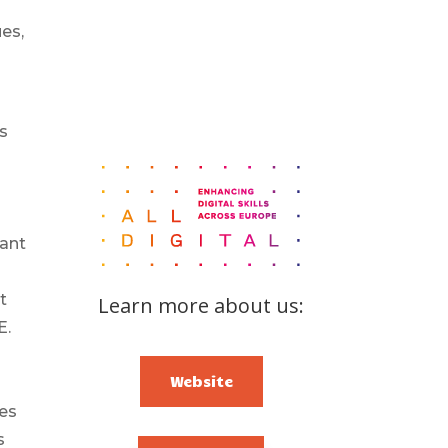
ues,
DIGICOMP
a
GUIDE FOR SCHOOL
LEADERS
és
LITERATURE REVIEW
tant
t
Learn more about us:
E.
Website
ies
s