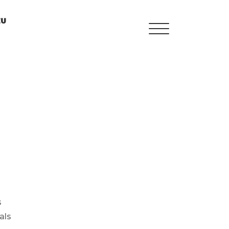
EU
TRAINING MENU
QUALIFICATIONS
FRAMEWORK
CURRICULUM
PEDAGOGICAL DIGITAL
STRATEGIES FOR
s
SCHOOLS
als