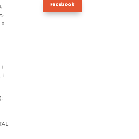
Facebook
,
es
r a
 i
 i
):
ITAL