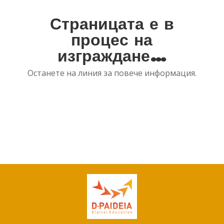
CURRICULUM
Страницата е в
PEDAGOGICAL DIGITAL
STRATEGIES FOR SCHOOLS
процес на
DIGICOMP
изграждане…
GUIDE FOR SCHOOL
LEADERS
LITERATURE REVIEW
Останете на линия за повече информация.