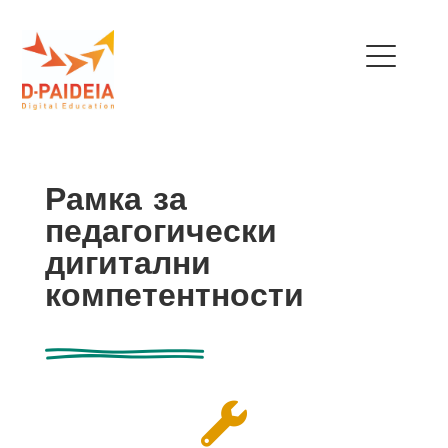
THE PROJECT
Рамка за
OUR TEAM
педагогически
EU INITIATIVES
дигитални
компетентности
POLICY RECOMMENDATIONS
NEWS
TRAINING MENU

QUALIFICATIONS
FRAMEWORK