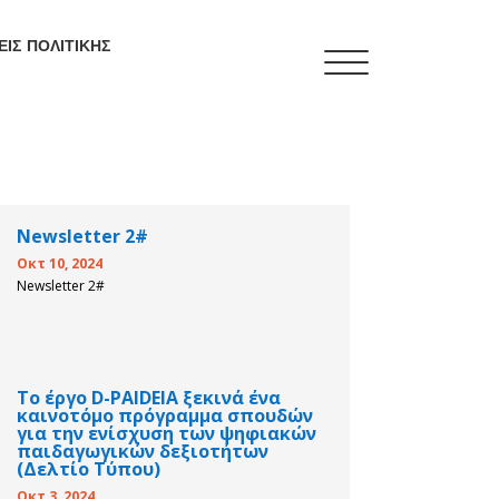
ΕΙΣ ΠΟΛΙΤΙΚΗΣ
TRAINING MENU
Newsletter 2#
QUALIFICATIONS
Οκτ 10, 2024
FRAMEWORK
Newsletter 2#
CURRICULUM
Το έργο D-PAIDEIA ξεκινά ένα
καινοτόμο πρόγραμμα σπουδών
PEDAGOGICAL DIGITAL
για την ενίσχυση των ψηφιακών
STRATEGIES FOR
παιδαγωγικών δεξιοτήτων
SCHOOLS
(Δελτίο Τύπου)
Οκτ 3, 2024