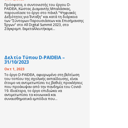
Πρόσφατα, ο συντονιστής του έργου D-
PAIDEIA, Κώστας Διαμαντής Μπαλάσκας,
παρουσίασε το έργο στο πάνελ "Ψηφιακές
Δεξιότητες για Ένταξη" και κατά τη διάρκεια
των "Σύντομων Παρουσιάσεων και Επισήμανσης
Έργων" στο All Digital Summit 2023, στο
Ζάγκρεμπ. Εκμεταλλευτήκαμε...
Δελτίο Τύπου D-PAIDEIA –
31/10/2023
Οκτ 1, 2023
Το έργο D-PAIDEIA, αφιερωμένο στη βελτίωση
του τοπίου της σχολικής εκπαίδευσης, είναι
έτοιμο να αντιμετωπίσει τις βαθιές προκλήσεις
που προέκυψαν από την πανδημία του Covid-
19. Ιδιαίτερα, το έργο επιδιώκει να
αντιμετωπίσει τα κοινωνικά και
συναισθηματικά εμπόδια που...