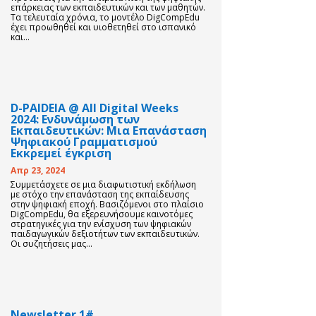
επάρκειας των εκπαιδευτικών και των μαθητών.
Τα τελευταία χρόνια, το μοντέλο DigCompEdu
έχει προωθηθεί και υιοθετηθεί στο ισπανικό
και...
D-PAIDEIA @ All Digital Weeks
2024: Ενδυνάμωση των
Εκπαιδευτικών: Μια Επανάσταση
Ψηφιακού Γραμματισμού
Εκκρεμεί έγκριση
Απρ 23, 2024
Συμμετάσχετε σε μια διαφωτιστική εκδήλωση
με στόχο την επανάσταση της εκπαίδευσης
στην ψηφιακή εποχή. Βασιζόμενοι στο πλαίσιο
DigCompEdu, θα εξερευνήσουμε καινοτόμες
στρατηγικές για την ενίσχυση των ψηφιακών
παιδαγωγικών δεξιοτήτων των εκπαιδευτικών.
Οι συζητήσεις μας...
Newsletter 1#